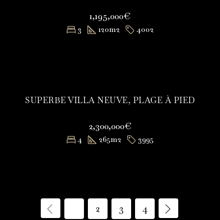
1,195,000€
3
120
m2
4002
SUPERBE VILLA NEUVE, PLAGE À PIED
2,300,000€
4
265
m2
3995
1
2
3
4