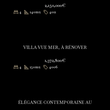
2,150,000€
4
140
m2
4011
VILLA VUE MER, À RÉNOVER
1,372,800€
4
150
m2
4006
ÉLÉGANCE CONTEMPORAINE AU