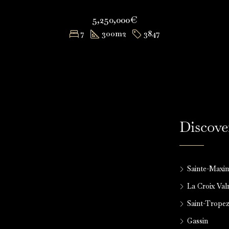
5,250,000€
7
300
m2
3847
Discove
Sainte-Maxi
La Croix Va
Saint-Trope
Gassin