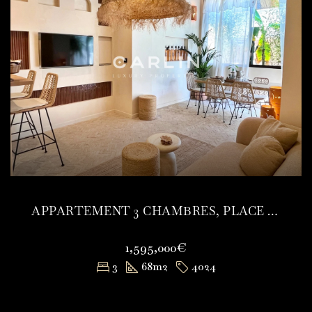
APPARTEMENT 3 CHAMBRES, PLACE DES LICES À PIED
1,595,000€
3
68
m2
4024