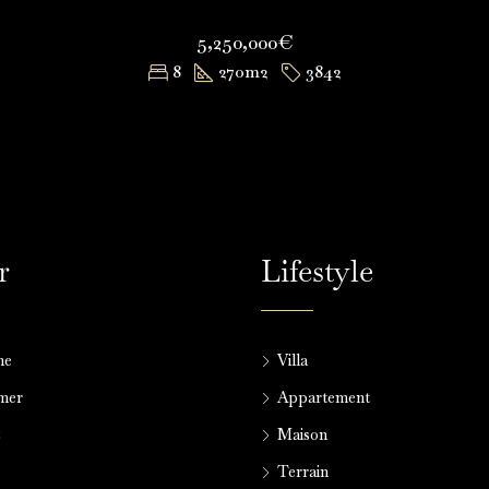
5,250,000€
8
270
m2
3842
r
Lifestyle
me
Villa
lmer
Appartement
z
Maison
Terrain