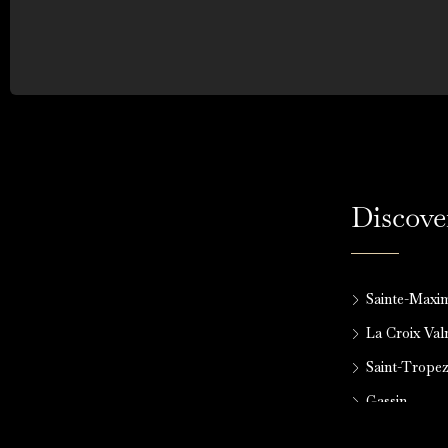
Discove
Sainte-Maxi
La Croix Va
Saint-Trope
Gassin
Grimaud