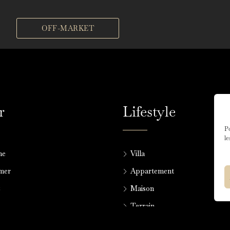
OFF-MARKET
r
Lifestyle
Po
le
me
Villa
lmer
Appartement
z
Maison
Terrain
Terrain constructible