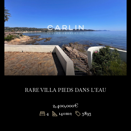
RARE VILLA PIEDS DANS L’EAU
2,400,000€
4
140
m2
3893