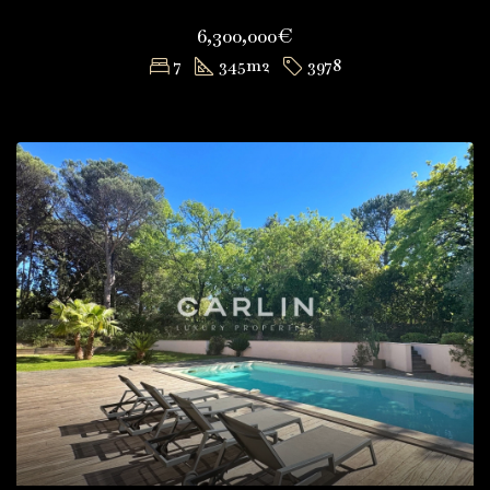
6,300,000€
7
345
m2
3978