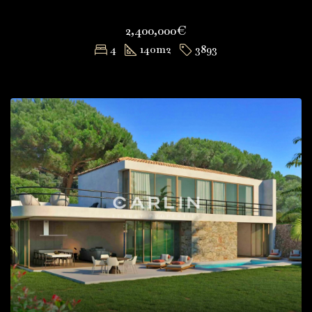
2,400,000€
4
140
m2
3893