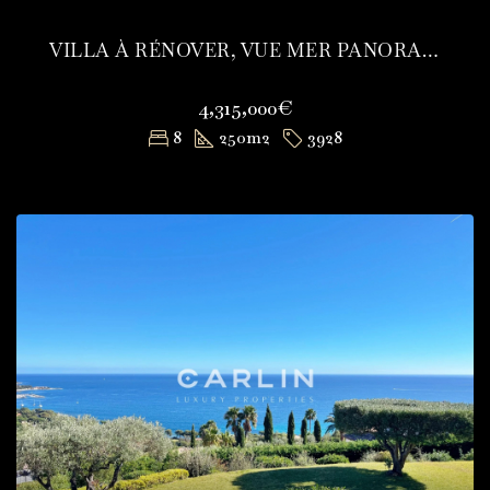
VILLA À RÉNOVER, VUE MER PANORAMIQUE
4,315,000€
8
250
m2
3928