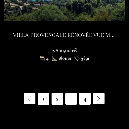
VILLA PROVENÇALE RÉNOVÉE VUE MER
2,800,000€
4
180
m2
3891
1
2
3
4