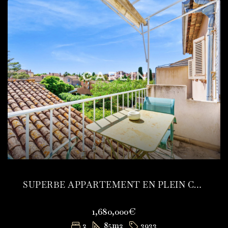
SUPERBE APPARTEMENT EN PLEIN COEUR DE SAINT-TROPEZ
1,680,000€
2
85
m2
3933