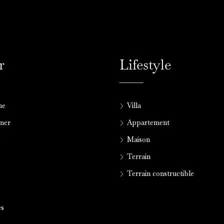
r
Lifestyle
me
Villa
lmer
Appartement
z
Maison
Terrain
Terrain constructible
es