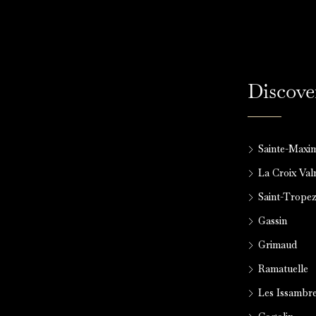
Discove
Sainte-Maxi
La Croix Va
Saint-Trope
Gassin
Grimaud
Ramatuelle
Les Issambr